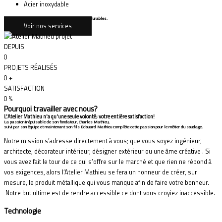
Acier inoxydable
L'Atelier Mathieu réalise vos idées en solutions durables.
Voir nos services
DEPUIS
0
PROJETS RÉALISÉS
0
+
SATISFACTION
0
%
Pourquoi travailler avec nous?
L'Atelier Mathieu n'a qu'une seule volonté; votre entière satisfaction!
La passion inépuisable de son fondateur, Charles Mathieu,
suivi par son équipe et maintenant son fils Edouard Mathieu complète cette passion pour le métier du soudage.
Notre mission s’adresse directement à vous; que vous soyez ingénieur,
architecte, décorateur intérieur, désigner extérieur ou une âme créative . Si
vous avez fait le tour de ce qui s’offre sur le marché et que rien ne répond à
vos exigences, alors l’Atelier Mathieu se fera un honneur de créer, sur
mesure, le produit métallique qui vous manque afin de faire votre bonheur.
Notre but ultime est de rendre accessible ce dont vous croyiez inaccessible.
Technologie