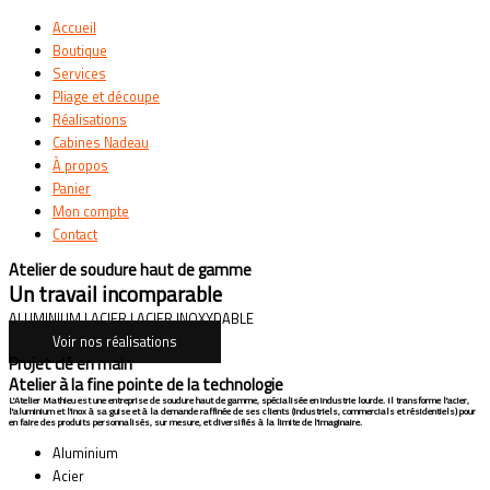
Accueil
Boutique
Services
Pliage et découpe
Réalisations
Cabines Nadeau
À propos
Panier
Mon compte
Contact
Atelier de soudure haut de gamme
Un travail incomparable
ALUMINIUM | ACIER | ACIER INOXYDABLE
Voir nos réalisations
Projet clé en main
Atelier à la fine pointe de la technologie
L'Atelier Mathieu est une entreprise de soudure haut de gamme, spécialisée en industrie lourde. Il transforme l'acier,
l'aluminium et l'inox à sa guise et à la demande raffinée de ses clients (industriels, commercials et résidentiels) pour
en faire des produits personnalisés, sur mesure, et diversifiés à la limite de l'imaginaire.
Aluminium
Acier