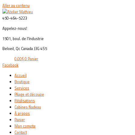
Aller au contenu
450-464-5223
Appelez-nous!
1501, boul. de l'Industrie
Beloeil, Qc Canada J3G 4S5
0.00
$
0
Panier
Facebook
Accueil
Boutique
Services
Pliage et découpe
Réalisations
Cabines Nadeau
À propos
Panier
Mon compte
Contact